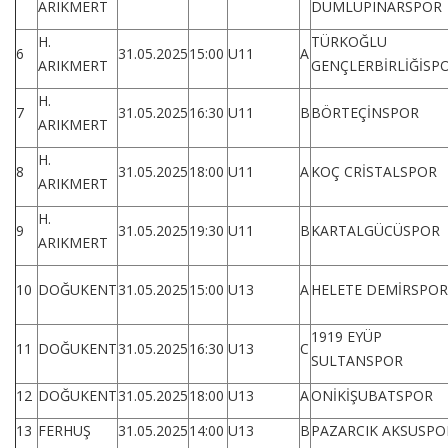
ARIKMERT
DUMLUPINARSPOR
H.
TÜRKOĞLU
6
31.05.2025
15:00
U11
A
ARIKMERT
GENÇLERBİRLİĞİSP
H.
7
31.05.2025
16:30
U11
B
BÖRTEÇİNSPOR
ARIKMERT
H.
8
31.05.2025
18:00
U11
A
KOÇ CRİSTALSPOR
ARIKMERT
H.
9
31.05.2025
19:30
U11
B
KARTALGÜCÜSPOR
ARIKMERT
10
DOĞUKENT
31.05.2025
15:00
U13
A
HELETE DEMİRSPOR
1919 EYÜP
11
DOĞUKENT
31.05.2025
16:30
U13
C
SULTANSPOR
12
DOĞUKENT
31.05.2025
18:00
U13
A
ONİKİŞUBATSPOR
13
FERHUŞ
31.05.2025
14:00
U13
B
PAZARCIK AKSUSPO