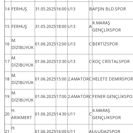
14
FERHUŞ
31.05.2025
16:00
U13
B
AFŞİN BLD.SPOR
K.MARAŞ
15
FERHUŞ
31.05.2025
18:00
U13
A
GENÇLİKSPOR
M.
16
01.06.2025
12:00
U13
C
BERTİZSPOR
DİZİBÜYÜK
M.
17
01.06.2025
13:30
U13
C
KOÇ CRİSTALSPOR
DİZİBÜYÜK
M.
18
01.06.2025
15:00
2.AMATÖR
C
HELETE DEMİRSPOR
DİZİBÜYÜK
M.
19
01.06.2025
17:00
2.AMATÖR
C
FENER GENÇLİKSPO
DİZİBÜYÜK
H.
K.MARAŞ
20
01.06.2025
14:30
U11
C
ARIKMERT
GENÇLİKSPOR
H.
21
01.06.2025
16:00
U11
A
ULUDAZSPOR