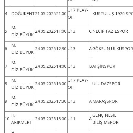
U17 PLAY-
4
DOĞUKENT
21.05.2025
21:00
KURTULUŞ 1920 SP
OFF
M.
5
24.05.2025
11:00
U13
C
NECİP FAZILSPOR
DİZİBÜYÜK
M.
6
24.05.2025
12:30
U13
A
GÖKSUN ÜLKÜSPOR
DİZİBÜYÜK
M.
7
24.05.2025
14:00
U13
B
AFŞİNSPOR
DİZİBÜYÜK
M.
U17 PLAY-
8
24.05.2025
16:00
ULUDAZSPOR
DİZİBÜYÜK
OFF
M.
9
24.05.2025
17:30
U13
A
MARAŞSPOR
DİZİBÜYÜK
H.
GENÇ NESİL
10
24.05.2025
13:00
U11
A
ARIKMERT
BİLİŞİMSPOR
H.