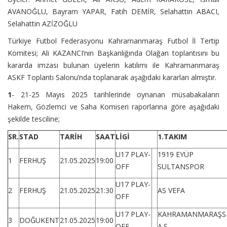
AVANOĞLU, Bayram YAPAR, Fatih DEMİR, Selahattin ABACI,
Selahattin AZİZOĞLU
Türkiye Futbol Federasyonu Kahramanmaraş Futbol İl Tertip
Komitesi; Ali KAZANCI’nın Başkanlığında Olağan toplantısını bu
kararda imzası bulunan üyelerin katılımı ile Kahramanmaraş
ASKF Toplantı Salonu’nda toplanarak aşağıdaki kararları almıştır.
1
- 21-25 Mayıs 2025 tarihlerinde oynanan müsabakaların
Hakem, Gözlemci ve Saha Komiseri raporlarına göre aşağıdaki
şekilde tesciline;
SR.
STAD
TARİH
SAAT
LİGİ
1.TAKIM
U17 PLAY-
1919 EYÜP
1
FERHUŞ
21.05.2025
19:00
OFF
SULTANSPOR
U17 PLAY-
2
FERHUŞ
21.05.2025
21:30
AS VEFA
OFF
U17 PLAY-
KAHRAMANMARAŞS
3
DOĞUKENT
21.05.2025
19:00
OFF
A.Ş