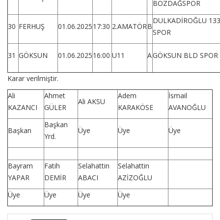
BOZDAĞSPOR
DULKADİROĞLU 13
30
FERHUŞ
01.06.2025
17:30
2.AMATÖR
B
SPOR
31
GÖKSUN
01.06.2025
16:00
U11
A
GÖKSUN BLD SPOR
Karar verilmiştir.
Ali
Ahmet
Adem
İsmail
Ali AKSU
KAZANCI
GÜLER
KARAKÖSE
AVANOĞLU
Başkan
Başkan
Üye
Üye
Üye
Yrd.
Bayram
Fatih
Selahattin
Selahattin
YAPAR
DEMİR
ABACI
AZİZOĞLU
Üye
Üye
Üye
Üye