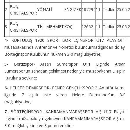
KOÇ
2
YÖN
ALİ
ENGİZEK
187294
11
Tedbirli
25.05.
CRİSTALSPOR
KOÇ
3
TH
MEHMET
KOÇ
12662
11
Tedbirli
25.05.
CRİSTALSPOR
4-
KURTULUŞ 1920 SPOR- BÖRTEÇİNSPOR U17 PLAY-OFF
müsabakasında Antrenör ve Yönetici bulundurmadığından dolayı
Börteçinspor Kulübünün hükmen 3-0 mağlubiyetine;
5-
Bertizspor- Arsan Sümerspor U11 Liginde Arsan
Sümerspor’un sahadan çekilmesi nedeniyle müsabakanın Disiplin
Kuruluna sevkine;
6-
HELETE DEMİRSPOR- FENER GENÇLİKSPOR 2. Amatör Küme
liginde 7 kişilik liste veren Helete Demirspor’un 3-0
mağlubiyetine;
7
- BÖRTEÇİNSPOR- KAHRAMANMARAŞSPOR A.Ş U17 Playof
Liginde müsabakaya gelmeyen KAHRAMANMARAŞSPOR A.Ş nin
3-0 mağlubiyetine ve 3 puan tenziline;