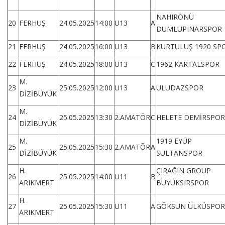
NAHIRÖNÜ
20
FERHUŞ
24.05.2025
14:00
U13
A
DUMLUPINARSPOR
21
FERHUŞ
24.05.2025
16:00
U13
B
KURTULUŞ 1920 SP
22
FERHUŞ
24.05.2025
18:00
U13
C
1962 KARTALSPOR
M.
23
25.05.2025
12:00
U13
A
ULUDAZSPOR
DİZİBÜYÜK
M.
24
25.05.2025
13:30
2.AMATÖR
C
HELETE DEMİRSPOR
DİZİBÜYÜK
M.
1919 EYÜP
25
25.05.2025
15:30
2.AMATÖR
A
DİZİBÜYÜK
SULTANSPOR
H.
ÇIRAĞIN GROUP
26
25.05.2025
14:00
U11
B
ARIKMERT
BÜYÜKSIRSPOR
H.
27
25.05.2025
15:30
U11
A
GÖKSUN ÜLKÜSPOR
ARIKMERT