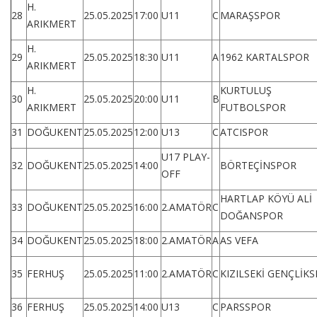
H.
28
25.05.2025
17:00
U11
C
MARAŞSPOR
ARIKMERT
H.
29
25.05.2025
18:30
U11
A
1962 KARTALSPOR
ARIKMERT
H.
KURTULUŞ
30
25.05.2025
20:00
U11
B
ARIKMERT
FUTBOLSPOR
31
DOĞUKENT
25.05.2025
12:00
U13
C
ATCISPOR
U17 PLAY-
32
DOĞUKENT
25.05.2025
14:00
BÖRTEÇİNSPOR
OFF
HARTLAP KÖYÜ ALİ
33
DOĞUKENT
25.05.2025
16:00
2.AMATÖR
C
DOĞANSPOR
34
DOĞUKENT
25.05.2025
18:00
2.AMATÖR
A
AS VEFA
35
FERHUŞ
25.05.2025
11:00
2.AMATÖR
C
KIZILSEKİ GENÇLİK
36
FERHUŞ
25.05.2025
14:00
U13
C
PARSSPOR