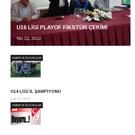
U16 LİGİ PLAYOF FİKSTÜR ÇEKİMİ
Nis 22, 2022
HABER VE DUYURULAR
U14 LİGİ İL ŞAMPİYONU
Şub 05, 2024
HABER VE DUYURULAR