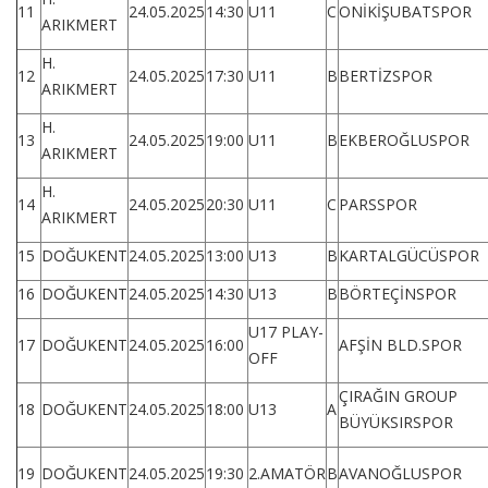
11
24.05.2025
14:30
U11
C
ONİKİŞUBATSPOR
ARIKMERT
H.
12
24.05.2025
17:30
U11
B
BERTİZSPOR
ARIKMERT
H.
13
24.05.2025
19:00
U11
B
EKBEROĞLUSPOR
ARIKMERT
H.
14
24.05.2025
20:30
U11
C
PARSSPOR
ARIKMERT
15
DOĞUKENT
24.05.2025
13:00
U13
B
KARTALGÜCÜSPOR
16
DOĞUKENT
24.05.2025
14:30
U13
B
BÖRTEÇİNSPOR
U17 PLAY-
17
DOĞUKENT
24.05.2025
16:00
AFŞİN BLD.SPOR
OFF
ÇIRAĞIN GROUP
18
DOĞUKENT
24.05.2025
18:00
U13
A
BÜYÜKSIRSPOR
19
DOĞUKENT
24.05.2025
19:30
2.AMATÖR
B
AVANOĞLUSPOR