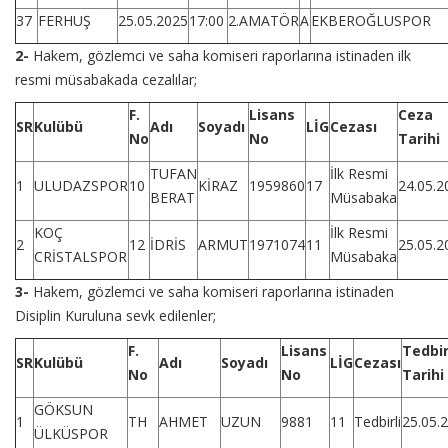
37
FERHUŞ
25.05.2025
17:00
2.AMATÖR
A
EKBEROĞLUSPOR
2-
Hakem, gözlemci ve saha komiseri raporlarına istinaden ilk
resmi müsabakada cezalılar;
F.
Lisans
Ceza
SR
Kulübü
Adı
Soyadı
LİG
Cezası
No
No
Tarihi
TUFAN
İlk Resmi
1
ULUDAZSPOR
10
KİRAZ
1959860
17
24.05.2
BERAT
Müsabaka
KOÇ
İlk Resmi
2
12
İDRİS
ARMUT
1971074
11
25.05.2
CRİSTALSPOR
Müsabaka
3
-
Hakem, gözlemci ve saha komiseri raporlarına istinaden
Disiplin Kuruluna sevk edilenler;
F.
Lisans
Tedbi
SR
Kulübü
Adı
Soyadı
LİG
Cezası
No
No
Tarihi
GÖKSUN
1
TH
AHMET
UZUN
9881
11
Tedbirli
25.05.
ÜLKÜSPOR