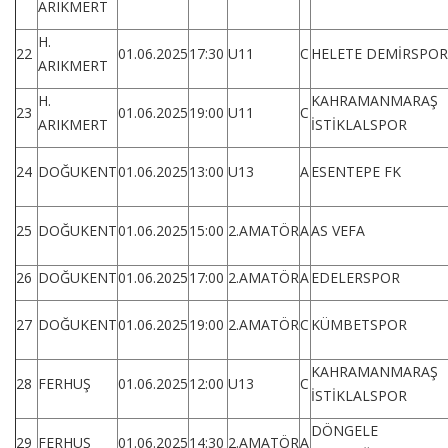
ARIKMERT
H.
22
01.06.2025
17:30
U11
C
HELETE DEMİRSPOR
ARIKMERT
H.
KAHRAMANMARAŞ
23
01.06.2025
19:00
U11
C
ARIKMERT
İSTİKLALSPOR
24
DOĞUKENT
01.06.2025
13:00
U13
A
ESENTEPE FK
25
DOĞUKENT
01.06.2025
15:00
2.AMATÖR
A
AS VEFA
26
DOĞUKENT
01.06.2025
17:00
2.AMATÖR
A
EDELERSPOR
27
DOĞUKENT
01.06.2025
19:00
2.AMATÖR
C
KÜMBETSPOR
KAHRAMANMARAŞ
28
FERHUŞ
01.06.2025
12:00
U13
C
İSTİKLALSPOR
DÖNGELE
29
FERHUŞ
01.06.2025
14:30
2.AMATÖR
A