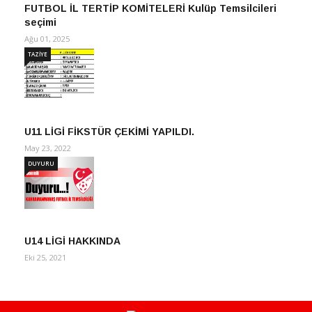
FUTBOL İL TERTİP KOMİTELERİ Kulüp Temsilcileri
seçimi
Ağu 01, 2025
TAZİYE
U11 LİGİ FİKSTÜR ÇEKİMİ YAPILDI.
May 23, 2022
DUYURU
U14 LİGİ HAKKINDA
Eki 25, 2021