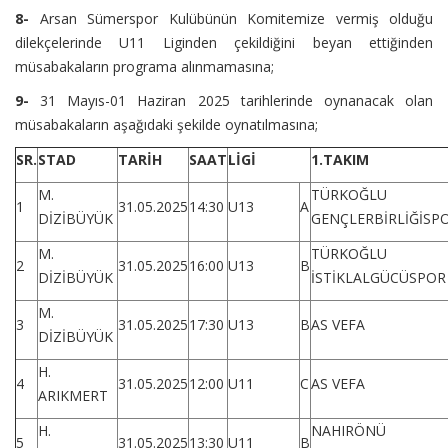
8-
Arsan Sümerspor Kulübünün Komitemize vermiş olduğu
dilekçelerinde U11 Liginden çekildiğini beyan ettiğinden
müsabakaların programa alınmamasına;
9-
31 Mayıs-01 Haziran 2025 tarihlerinde oynanacak olan
müsabakaların aşağıdaki şekilde oynatılmasına;
SR.
STAD
TARİH
SAAT
LİGİ
1.TAKIM
M.
TÜRKOĞLU
1
31.05.2025
14:30
U13
A
DİZİBÜYÜK
GENÇLERBİRLİĞİSP
M.
TÜRKOĞLU
2
31.05.2025
16:00
U13
B
DİZİBÜYÜK
İSTİKLALGÜCÜSPOR
M.
3
31.05.2025
17:30
U13
B
AS VEFA
DİZİBÜYÜK
H.
4
31.05.2025
12:00
U11
C
AS VEFA
ARIKMERT
H.
NAHIRÖNÜ
5
31.05.2025
13:30
U11
B