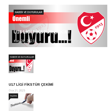
HABER VE DUYURULAR
U16 LİGİ FİKSTÜR ÇEKİMİ
Kas 28, 2023
HABER VE DUYURULAR
U17 LİGİ FİKSTÜR ÇEKİMİ
Oca 21, 2025
TAZİYE