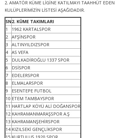
2. AMATÖR KÜME LİGİNE KATILMAYI TAAHHÜT EDEN
KULÜPLERİMİZİN LİSTESİ AŞAĞIDADIR.
SN
2. KÜME TAKIMLARI
1
1962 KARTALSPOR
2
AFŞİNSPOR
3
ALTINYILDIZSPOR
4
AS VEFA
5
DULKADİROĞLU 1337 SPOR
6
DSİSPOR
7
EDELERSPOR
8
ELMALARSPOR
9
ESENTEPE FUTBOL
10
ETEM TAMBAYSPOR
11
HARTLAP KÖYÜ ALİ DOĞANSPOR
12
KAHRAMANMARAŞSPOR A.Ş
13
KAHRAMANŞEHİRSPOR
14
KIZILSEKİ GENÇLİKSPOR
15
KURTULUŞ 1920 SPOR