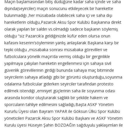
Maçın başlamasından bitiş düdüğüne kadar saha içinde ve saha
dışında(seyirciler) maçın sonucunu etkileyecek bir harekette
bulunmadığı ,her müsabada olabilecek saha içi ve saha dışı
hareketlerin olduğu,Pazarcık Aksu Spor Kulübü Başkanına direkt
olarak yapılan bir saldırı vs.olmadığı sadece başkanın söylemiş
olduğu “siz Pazarcık’a geldiğinizde küfür eden olursa onun
kafasını keserim’söyleminin yanlış anlaşılarak Başkana karşı bir
tepki olduğu ,müsabaka sonrası müsabaka görevlileri ve
futbolculara yönelik maçın’da vermiş olduğu bir gerginlikle
yapılmaya çalışılan hareketin engellenmesi için sahaya sivil
güvenlik görevlilerinin girdiği bununda sahaya maç bitiminde
seyircilerin sahaya atladığı gibi bir görüntü oluşturduğu,soyunma
odalarına futbolcular giderken seyirciler tarafından protesto
edilmek istendiği ,emniyet güçlerinin saha ile soyunma odası
arasında koridor oluşturarak sağlıklı bir şekilde hakem ve
sporcuların tahliye edilmesini sağladığı,Başta ASKF Yönetim
Kururlu Üyesi olan Bayram YAPAR ile Göksun Ülkü Spor Kulübü
yöneticileri Pazarcık Aksu Spor Kulübü Başkanı ve ASKF Yönetim
Kurulu üyesi Hüseyin Şahin BOZDAĞ’ın sağduyulu yaklaşımları ile