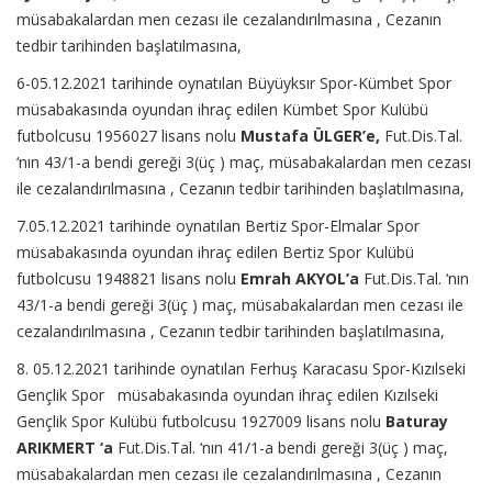
müsabakalardan men cezası ile cezalandırılmasına , Cezanın
tedbir tarihinden başlatılmasına,
6-05.12.2021 tarihinde oynatılan Büyüyksır Spor-Kümbet Spor
müsabakasında oyundan ihraç edilen Kümbet Spor Kulübü
futbolcusu 1956027 lisans nolu
Mustafa ÜLGER’e,
Fut.Dis.Tal.
‘nın 43/1-a bendi gereği 3(üç ) maç, müsabakalardan men cezası
ile cezalandırılmasına , Cezanın tedbir tarihinden başlatılmasına,
7.05.12.2021 tarihinde oynatılan Bertiz Spor-Elmalar Spor
müsabakasında oyundan ihraç edilen Bertiz Spor Kulübü
futbolcusu 1948821 lisans nolu
Emrah AKYOL’a
Fut.Dis.Tal. ‘nın
43/1-a bendi gereği 3(üç ) maç, müsabakalardan men cezası ile
cezalandırılmasına , Cezanın tedbir tarihinden başlatılmasına,
8. 05.12.2021 tarihinde oynatılan Ferhuş Karacasu Spor-Kızılseki
Gençlik Spor müsabakasında oyundan ihraç edilen Kızılseki
Gençlik Spor Kulübü futbolcusu 1927009 lisans nolu
Baturay
ARIKMERT ‘a
Fut.Dis.Tal. ‘nın 41/1-a bendi gereği 3(üç ) maç,
müsabakalardan men cezası ile cezalandırılmasına , Cezanın