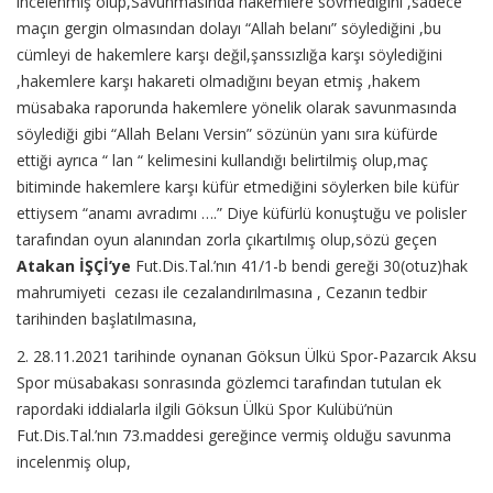
incelenmiş olup,Savunmasında hakemlere sövmediğini ,sadece
maçın gergin olmasından dolayı “Allah belanı” söylediğini ,bu
cümleyi de hakemlere karşı değil,şanssızlığa karşı söylediğini
,hakemlere karşı hakareti olmadığını beyan etmiş ,hakem
müsabaka raporunda hakemlere yönelik olarak savunmasında
söylediği gibi “Allah Belanı Versin” sözünün yanı sıra küfürde
ettiği ayrıca “ lan “ kelimesini kullandığı belirtilmiş olup,maç
bitiminde hakemlere karşı küfür etmediğini söylerken bile küfür
ettiysem “anamı avradımı ….” Diye küfürlü konuştuğu ve polisler
tarafından oyun alanından zorla çıkartılmış olup,sözü geçen
Atakan İŞÇİ’ye
Fut.Dis.Tal.’nın 41/1-b bendi gereği 30(otuz)hak
mahrumiyeti cezası ile cezalandırılmasına , Cezanın tedbir
tarihinden başlatılmasına,
2. 28.11.2021 tarihinde oynanan Göksun Ülkü Spor-Pazarcık Aksu
Spor müsabakası sonrasında gözlemci tarafından tutulan ek
rapordaki iddialarla ilgili Göksun Ülkü Spor Kulübü’nün
Fut.Dis.Tal.’nın 73.maddesi gereğince vermiş olduğu savunma
incelenmiş olup,