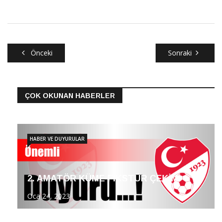
Önceki
Sonraki
ÇOK OKUNAN HABERLER
HABER VE DUYURULAR
2. AMATÖR KÜME FİKSTÜR ÇEKİMİ
Oca 24, 2023