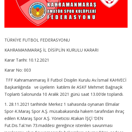
TÜRKİYE FUTBOL FEDERASYONU
KAHRAMANMARAŞ İL DİSİPLİN KURULU KARARI
Karar Tarihi: 10.12.2021
Karar No: 003
TFF Kahramanmaraş İl Futbol Disiplin Kurulu Av.İsmail KAHVECİ
Başkanlığında ve üyelerin katılımı ile ASKF Mehmet Bağrıaçık
Toplantı Salonunda 10 Aralık 2021 günü saat 13.00’de toplandı.
1. 28.11.2021 tarihinde Merkez 1 sahasında oynanan Elmalar
Spor-K.Maraş Spor A.Ş. müsabakasında hakem tarafından ihraç
edilen K.Maraş Spor A.Ş. Yöneticisi Atakan İŞÇİ ‘DEN
Fut.Dis.Tal.’nın 73.maddesi gereğince istenilen savunması