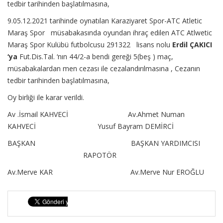
tedbir tarihinden başlatılmasına,
9.05.12.2021 tarihinde oynatılan Karaziyaret Spor-ATC Atletic
Maraş Spor müsabakasında oyundan ihraç edilen ATC Atlwetic
Maraş Spor Kulübü futbolcusu 291322 lisans nolu
Erdil ÇAKICI
‘ya
Fut.Dis.Tal. ‘nın 44/2-a bendi gereği 5(beş ) maç,
müsabakalardan men cezası ile cezalandırılmasına , Cezanın
tedbir tarihinden başlatılmasına,
Oy birliği ile karar verildi.
Av .İsmail KAHVECİ Av.Ahmet Numan
KAHVECİ Yusuf Bayram DEMİRCİ
BAŞKAN BAŞKAN YARDIMCISI
RAPOTÖR
Av.Merve KAR Av.Merve Nur EROĞLU