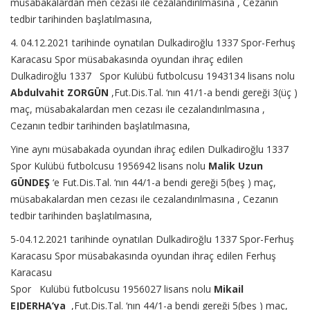
müsabakalardan men cezası ile cezalandırılmasına , Cezanın
tedbir tarihinden başlatılmasına,
4. 04.12.2021 tarihinde oynatılan Dulkadiroğlu 1337 Spor-Ferhuş
Karacasu Spor müsabakasında oyundan ihraç edilen
Dulkadiroğlu 1337 Spor Kulübü futbolcusu 1943134 lisans nolu
Abdulvahit ZORGÜN
,Fut.Dis.Tal. ‘nın 41/1-a bendi gereği 3(üç )
maç, müsabakalardan men cezası ile cezalandırılmasına ,
Cezanın tedbir tarihinden başlatılmasına,
Yine aynı müsabakada oyundan ihraç edilen Dulkadiroğlu 1337
Spor Kulübü futbolcusu 1956942 lisans nolu
Malik Uzun
GÜNDEŞ
‘e Fut.Dis.Tal. ‘nın 44/1-a bendi gereği 5(beş ) maç,
müsabakalardan men cezası ile cezalandırılmasına , Cezanın
tedbir tarihinden başlatılmasına,
5-04.12.2021 tarihinde oynatılan Dulkadiroğlu 1337 Spor-Ferhuş
Karacasu Spor müsabakasında oyundan ihraç edilen Ferhuş
Karacasu
Spor Kulübü futbolcusu 1956027 lisans nolu
Mikail
EJDERHA’ya
,Fut.Dis.Tal. ‘nın 44/1-a bendi gereği 5(beş ) maç,