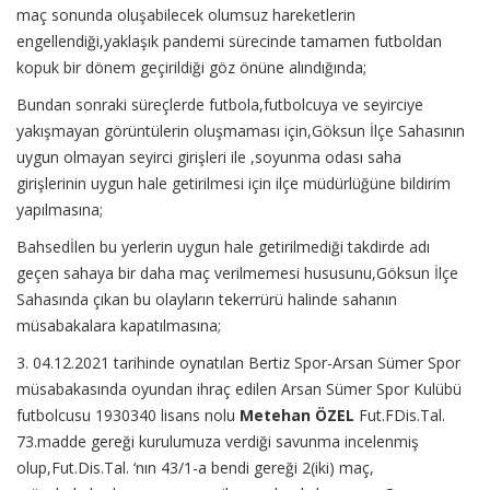
maç sonunda oluşabilecek olumsuz hareketlerin
engellendiği,yaklaşık pandemi sürecinde tamamen futboldan
kopuk bir dönem geçirildiği göz önüne alındığında;
Bundan sonraki süreçlerde futbola,futbolcuya ve seyirciye
yakışmayan görüntülerin oluşmaması için,Göksun İlçe Sahasının
uygun olmayan seyirci girişleri ile ,soyunma odası saha
girişlerinin uygun hale getirilmesi için ilçe müdürlüğüne bildirim
yapılmasına;
Bahsedİlen bu yerlerin uygun hale getirilmediği takdirde adı
geçen sahaya bir daha maç verilmemesi hususunu,Göksun İlçe
Sahasında çıkan bu olayların tekerrürü halinde sahanın
müsabakalara kapatılmasına;
3. 04.12.2021 tarihinde oynatılan Bertiz Spor-Arsan Sümer Spor
müsabakasında oyundan ihraç edilen Arsan Sümer Spor Kulübü
futbolcusu 1930340 lisans nolu
Metehan ÖZEL
Fut.FDis.Tal.
73.madde gereği kurulumuza verdiği savunma incelenmiş
olup,Fut.Dis.Tal. ‘nın 43/1-a bendi gereği 2(iki) maç,