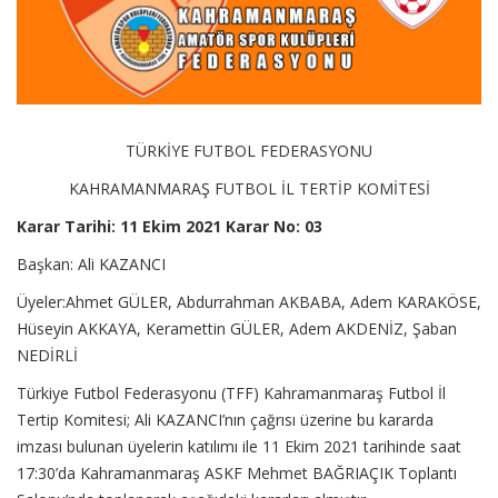
TÜRKİYE FUTBOL FEDERASYONU
KAHRAMANMARAŞ FUTBOL İL TERTİP KOMİTESİ
Karar Tarihi: 11 Ekim 2021 Karar No: 03
Başkan: Ali KAZANCI
Üyeler:Ahmet GÜLER, Abdurrahman AKBABA, Adem KARAKÖSE,
Hüseyin AKKAYA, Keramettin GÜLER, Adem AKDENİZ, Şaban
NEDİRLİ
Türkiye Futbol Federasyonu (TFF) Kahramanmaraş Futbol İl
Tertip Komitesi; Ali KAZANCI’nın çağrısı üzerine bu kararda
imzası bulunan üyelerin katılımı ile 11 Ekim 2021 tarihinde saat
17:30’da Kahramanmaraş ASKF Mehmet BAĞRIAÇIK Toplantı