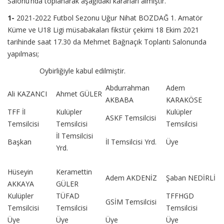
Salonu’nda toplanarak aşağıdaki kararları almıştır.
1-
2021-2022 Futbol Sezonu Uğur Nihat BOZDAĞ 1. Amatör
Küme ve U18 Ligi müsabakaları fikstür çekimi 18 Ekim 2021
tarihinde saat 17.30 da Mehmet Bağrıaçık Toplantı Salonunda
yapılması;
Oybirliğiyle kabul edilmiştir.
Abdurrahman
Adem
Ali KAZANCI
Ahmet GÜLER
AKBABA
KARAKÖSE
TFF İl
Kulüpler
Kulüpler
ASKF Temsilcisi
Temsilcisi
Temsilcisi
Temsilcisi
İl Temsilcisi
Başkan
İl Temsilcisi Yrd.
Üye
Yrd.
Hüseyin
Keramettin
Adem AKDENİZ
Şaban NEDİRLİ
AKKAYA
GÜLER
Kulüpler
TÜFAD
TFFHGD
GSİM Temsilcisi
Temsilcisi
Temsilcisi
Temsilcisi
Üye
Üye
Üye
Üye