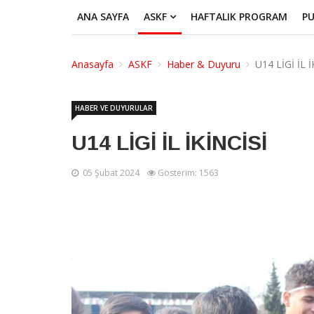
ANA SAYFA
ASKF
HAFTALIK PROGRAM
P
Anasayfa
ASKF
Haber & Duyuru
U14 LİGİ İL İ
HABER VE DUYURULAR
U14 LİGİ İL İKİNCİSİ
05 Şubat 2024
Gösterim: 1563