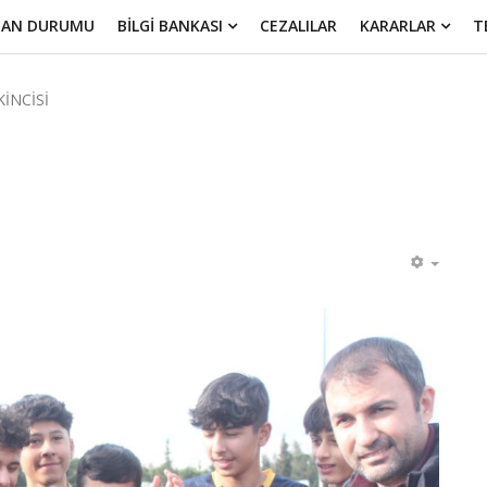
UAN DURUMU
BİLGİ BANKASI
CEZALILAR
KARARLAR
T
KİNCİSİ