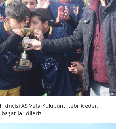
l kincisi AS Vefa Kulübünü tebrik eder,
aşarılar dileriz.