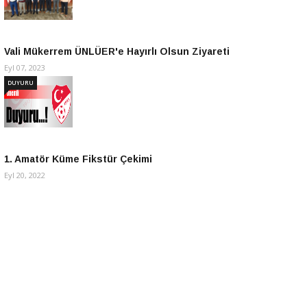
Vali Mükerrem ÜNLÜER'e Hayırlı Olsun Ziyareti
Eyl 07, 2023
DUYURU
1. Amatör Küme Fikstür Çekimi
Eyl 20, 2022