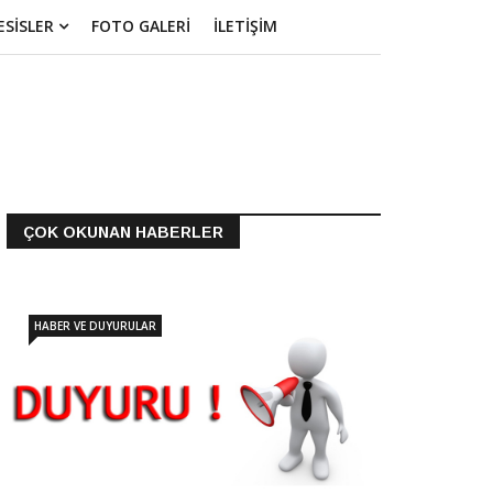
ESİSLER
FOTO GALERİ
İLETİŞİM
ÇOK OKUNAN HABERLER
HABER VE DUYURULAR
OLAGAN GENEL KURUL
TOPLANTISI