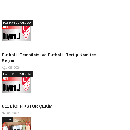
Eyl 08, 2023
HABER VE DUYURULAR
Futbol İl Temsilcisi ve Futbol İl Tertip Komitesi
Seçimi
Ağu 05, 2024
HABER VE DUYURULAR
U11 LİGİ FİKSTÜR ÇEKİM
Nis 01, 2026
TAZİYE