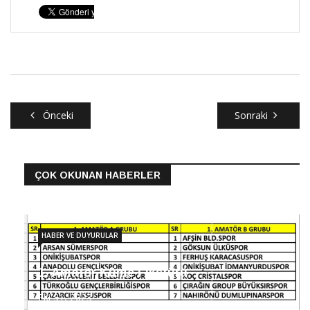
Önceki
Sonraki
ÇOK OKUNAN HABERLER
HABER VE DUYURULAR
1. Amatör Küme Fikstürü
Eki 31, 2023