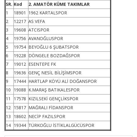
SR.
Kod
2. AMATÖR KÜME TAKIMLAR
1
18901
1962 KARTALSPOR
2
12217
AS VEFA
3
19608
ATCISPOR
4
19756
AVANOĞLUSPOR
5
19754
BEYOĞLU 6 ŞUBATSPOR
6
19228
DÖNGELE BOZDAĞSPOR
7
19012
ESENTEPE FK
8
19636
GENÇ NESİL BİLİŞİMSPOR
9
17444
HARTLAP KÖYÜ ALİ DOĞANSPOR
10
19088
K.MARAŞ BATIKALESPOR
11
17578
KIZILSEKİ GENÇLİKSPOR
12
15817
MAĞRALI FİDANSPOR
13
18602
NECİP FAZILSPOR
14
19344
TÜRKOĞLU İSTİKLALGÜCÜSPOR