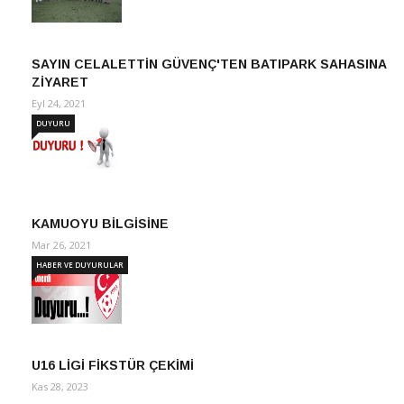
SAYIN CELALETTİN GÜVENÇ'TEN BATIPARK SAHASINA
ZİYARET
Eyl 24, 2021
DUYURU
KAMUOYU BİLGİSİNE
Mar 26, 2021
HABER VE DUYURULAR
U16 LİGİ FİKSTÜR ÇEKİMİ
Kas 28, 2023