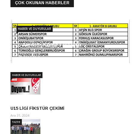
ÇOK OKUNAN HABERLER
HABER VE DUYURULAR
1. Amatör Küme Fikstürü
Eki 31, 2023
HABER VE DUYURULAR
U15 LİGİ FİKSTÜR ÇEKİMİ
Ara 31, 2024
TAZİYE