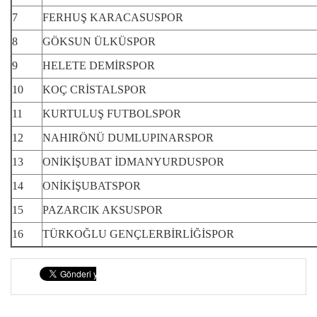
7
FERHUŞ KARACASUSPOR
8
GÖKSUN ÜLKÜSPOR
9
HELETE DEMİRSPOR
10
KOÇ CRİSTALSPOR
11
KURTULUŞ FUTBOLSPOR
12
NAHIRÖNÜ DUMLUPINARSPOR
13
ONİKİŞUBAT İDMANYURDUSPOR
14
ONİKİŞUBATSPOR
15
PAZARCIK AKSUSPOR
16
TÜRKOĞLU GENÇLERBİRLİĞİSPOR