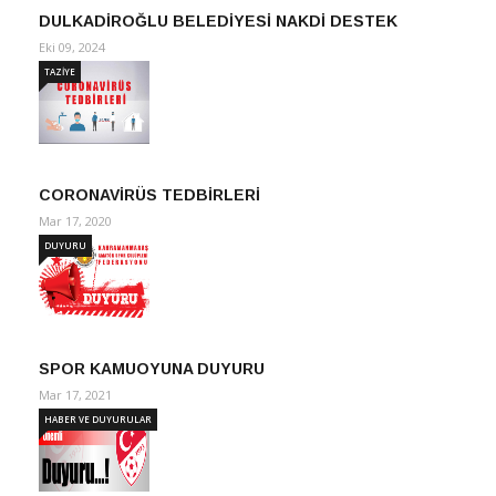
DULKADİROĞLU BELEDİYESİ NAKDİ DESTEK
Eki 09, 2024
TAZİYE
CORONAVİRÜS TEDBİRLERİ
Mar 17, 2020
DUYURU
SPOR KAMUOYUNA DUYURU
Mar 17, 2021
HABER VE DUYURULAR