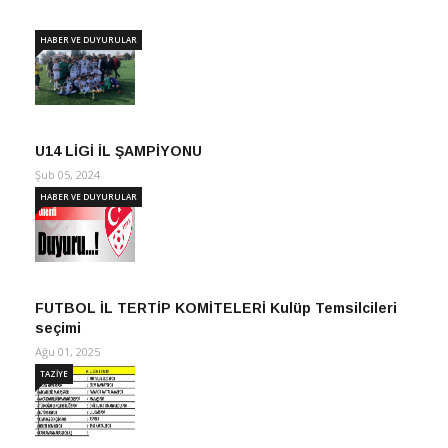
HABER VE DUYURULAR
U14 LİGİ İL ŞAMPİYONU
Şub 05, 2024
HABER VE DUYURULAR
FUTBOL İL TERTİP KOMİTELERİ Kulüp Temsilcileri
seçimi
Ağu 01, 2025
TAZİYE