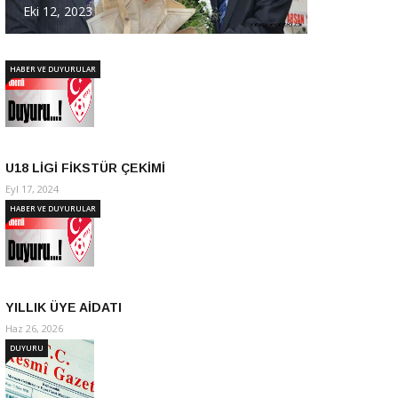
Eki 12, 2023
HABER VE DUYURULAR
U18 LİGİ FİKSTÜR ÇEKİMİ
Eyl 17, 2024
HABER VE DUYURULAR
YILLIK ÜYE AİDATI
Haz 26, 2026
DUYURU