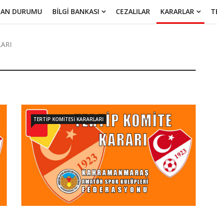
UAN DURUMU
BİLGİ BANKASI
CEZALILAR
KARARLAR
T
LARI
TERTİP KOMİTESİ KARARLARI