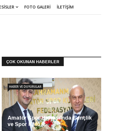
ESİSLER
FOTO GALERİ
İLETİŞİM
ÇOK OKUNAN HABERLER
HABER VE DUYURULAR
Amatör Spor Haftası'nda Gençlik
ve Spor İl Mü…