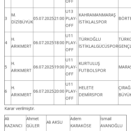
OFF
U13
M.
KAHRAMANMARAŞ
3
05.07.2025
21:00
PLAY-
BÖRT
DİZİBÜYÜK
İSTİKLALSPOR
OFF
U11
H.
TÜRKOĞLU
TÜRK
4
06.07.2025
18:00
PLAY-
ARIKMERT
İSTİKLALGÜCÜSPOR
GENÇL
OFF
U11
H.
KURTULUŞ
5
06.07.2025
19:00
PLAY-
MARA
ARIKMERT
FUTBOLSPOR
OFF
U11
H.
HELETE
ÇIRAĞ
6
06.07.2025
20:00
PLAY-
ARIKMERT
DEMİRSPOR
BÜYÜ
OFF
Karar verilmiştir.
Ali
Ahmet
Adem
İsmail
Ali AKSU
KAZANCI
GÜLER
KARAKÖSE
AVANOĞLU