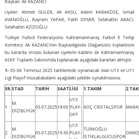
Başkan: Ali KAZANCI
Üyeler: Ahmet GÜLER, Ali AKSU, Adem KARAKÖSE, İsmail
AVANOĞLU, Bayram YAPAR, Fatih DEMİR, Selahattin ABACI,
Selahattin AZİZOĞLU
Türkiye Futbol Federasyonu Kahramanmaraş Futbol İl Tertip
Komitesi; Ali KAZANCI’nın Başkanlığında Olağanüstü toplantısını
bu kararda imzası bulunan üyelerin katılımı ile Kahramanmaraş
ASKF Toplantı Salonu’nda toplanarak aşağıdaki kararları almıştır.
1-
05-06 Temmuz 2025 tarihlerinde oynanacak olan U13 ve U11
Ligi Playof müsabakaların aşağıdaki şekilde oynatılmasına;
SR.
STAD
TARİH
SAAT
LİGİ
1.TAKIM
2.TAK
U13
M.
1
05.07.2025
18:00
PLAY-
KOÇ CRİSTALSPOR
MARA
DİZİBÜYÜK
OFF
U13
M.
TÜRKOĞLU
2
05.07.2025
19:30
PLAY-
ONİK
DİZİBÜYÜK
İSTİKLALGÜCÜSPOR