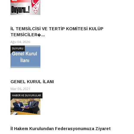
İL TEMSİLCİSİ VE TERTİP KOMİTESİ KULÜP
TEMSİCİLER�…
Ağu 04, 2026
DUYURU
GENEL KURUL İLANI
Mar 06, 2021
HABER VE DUYURULAR
İl Hakem Kurulundan Federasyonumuza Ziyaret