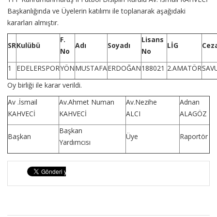
Başkanlığında ve Üyelerin katılımı ile toplanarak aşağıdaki
kararları almıştır.
F.
Lisans
SR
Kulübü
Adı
Soyadı
LİG
Cez
No
No
1
EDELERSPOR
YÖN
MUSTAFA
ERDOĞAN
188021
2.AMATÖR
SAV
Oy birliği ile karar verildi.
Av .İsmail
Av.Ahmet Numan
Av.Nezihe
Adnan
KAHVECİ
KAHVECİ
ALCI
ALAGÖZ
Başkan
Başkan
Üye
Raportör
Yardımcısı