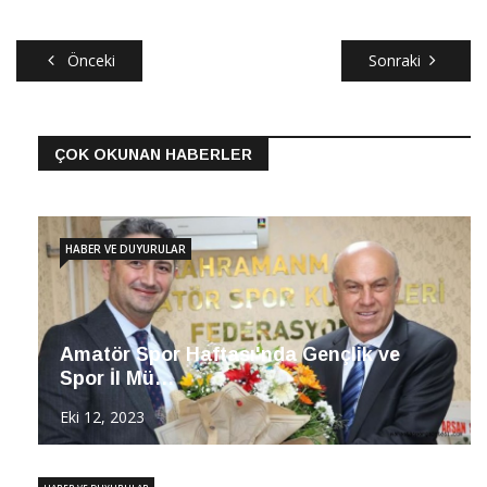
Önceki
Sonraki
ÇOK OKUNAN HABERLER
HABER VE DUYURULAR
Amatör Spor Haftası'nda Gençlik ve
Spor İl Mü…
Eki 12, 2023