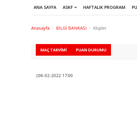
ANA SAYFA
ASKF
HAFTALIK PROGRAM
P
Anasayfa
BİLGİ BANKASI
Klüpler
MAÇ TAKVIMI
PUAN DURUMU
06-02-2022 17:00