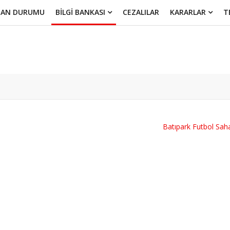
UAN DURUMU
BİLGİ BANKASI
CEZALILAR
KARARLAR
T
Batıpark Futbol Sah