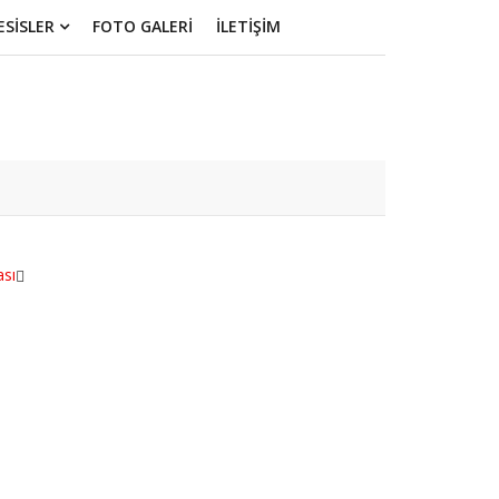
ESİSLER
FOTO GALERİ
İLETİŞİM
ası
MAĞRALI
FİDANSPOR
6
1
KIZILSEKİ
GENÇLİKSPOR