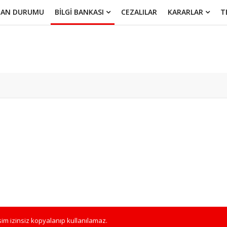
UAN DURUMU
BİLGİ BANKASI
CEZALILAR
KARARLAR
T
esim izinsiz kopyalanıp kullanılamaz.