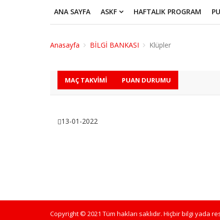
ANA SAYFA
ASKF
HAFTALIK PROGRAM
P
Anasayfa
BİLGİ BANKASI
Klüpler
MAÇ TAKVIMI
PUAN DURUMU
13-01-2022
Copyright © 2021 Tüm hakları saklıdır. Hiçbir bilgi yada r