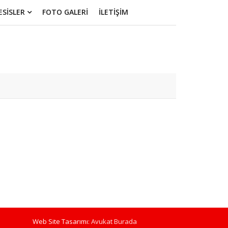
ESİSLER
FOTO GALERİ
İLETİŞİM
MAĞRALI
FİDANSPOR
FERHUŞ
KARACASUSPO
Web Site Tasarımı:
Avukat Burada